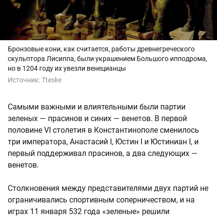
Бронзовые кони, как считается, работы древнегреческого
скульптора Лисиппа, были украшением Большого ипподрома,
но в 1204 году их увезли венецианцы
Источник:
Tteske
Самыми важными и влиятельными были партии
зеленых — прасинов и синих — венетов. В первой
половине VI столетия в Константинополе сменилось
три императора, Анастасий I, Юстин I и Юстиниан I, и
первый поддерживал прасинов, а два следующих —
венетов.
Столкновения между представителями двух партий не
ограничивались спортивным соперничеством, и на
играх 11 января 532 года «зеленые» решили