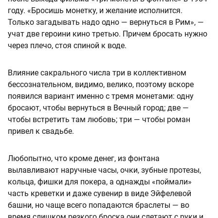
году. «Бросишь монетку, и желание исполнится.
Только загадывать надо одно — вернуться в Рим», —
учат две героини кино третью. Причем бросать нужно
через плечо, стоя спиной к воде.
Влияние сакрального числа три в коллективном
бессознательном, видимо, велико, поэтому вскоре
появился вариант именно с тремя монетами: одну
бросают, чтобы вернуться в Вечный город; две —
чтобы встретить там любовь; три — чтобы роман
привел к свадьбе.
Любопытно, что кроме денег, из фонтана
вылавливают наручные часы, очки, зубные протезы,
кольца, фишки для покера, а однажды «поймали»
часть креветки и даже сувенир в виде Эйфелевой
башни, но чаще всего попадаются браслеты — во
время слишком резкого броска они слетают с руки и