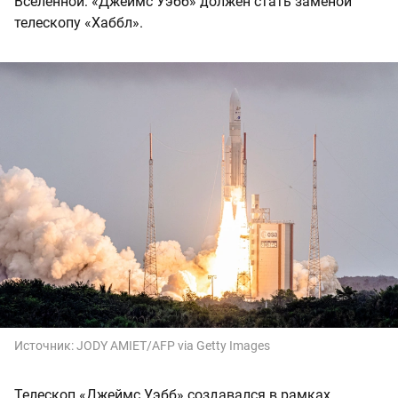
Вселенной: «Джеймс Уэбб» должен стать заменой
телескопу «Хаббл».
Источник:
JODY AMIET/AFP via Getty Images
Телескоп «Джеймс Уэбб» создавался в рамках