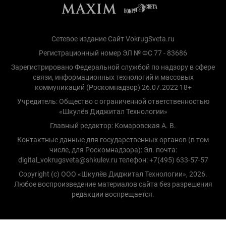
Сетевое издание Сайт VokrugSveta.ru
Регистрационный номер ЭЛ № ФС 77 - 83686
Зарегистрировано Федеральной службой по надзору в сфере
связи, информационных технологий и массовых
коммуникаций (Роскомнадзор) 26.07.2022 18+
Учредитель: Общество с ограниченной ответственностью
«Шкулёв Диджитал Технологии»
Главный редактор: Комаровская А. В.
Контактные данные для государственных органов (в том
числе, для Роскомнадзора): Эл. почта:
digital_vokrugsveta@shkulev.ru телефон: +7(495) 633-57-57
Copyright (с) ООО «Шкулёв Диджитал Технологии», 2026.
Любое воспроизведение материалов сайта без разрешения
редакции воспрещается.