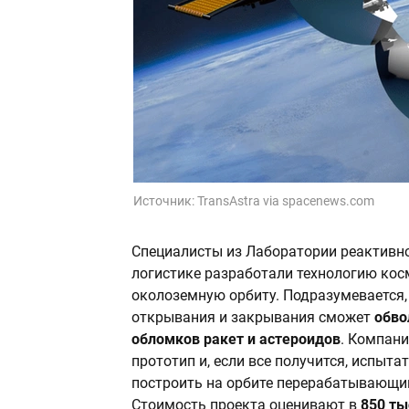
Источник:
TransAstra via spacenews.com
Специалисты из Лаборатории реактивно
логистике разработали технологию кос
околоземную орбиту. Подразумевается, 
открывания и закрывания сможет
обво
обломков ракет и астероидов
. Компан
прототип и, если все получится, испыт
построить на орбите перерабатывающий
Стоимость проекта оценивают в
850 ты