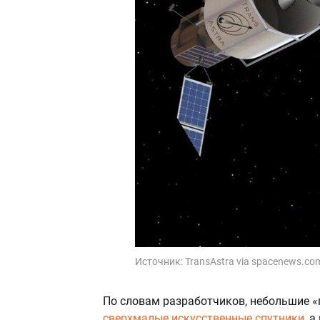
Источник:
TransAstra via spacenews.co
По словам разработчиков, небольшие «
сверхмалые искусственные спутники
, 