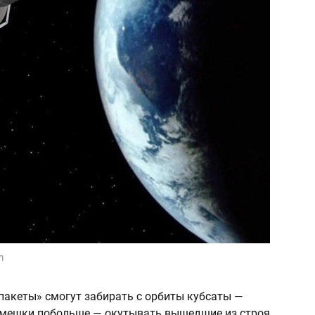
m
пакеты» смогут забирать с орбиты кубсаты —
а мешки побольше — окутывать вышедшие из строя