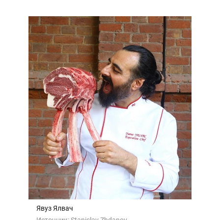
Явуз Ялвач
Источник:
Stanislav Zhdanov