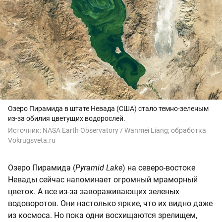
Озеро Пирамида в штате Невада (США) стало темно-зеленым
из-за обилия цветущих водорослей.
Источник:
NASA Earth Observatory / Wanmei Liang; обработка
Vokrugsveta.ru
Озеро Пирамида (
Pyramid Lake
) на северо-востоке
Невады сейчас напоминает огромный мраморный
цветок. А все из-за завораживающих зеленых
водоворотов. Они настолько яркие, что их видно даже
из космоса. Но пока одни восхищаются зрелищем,