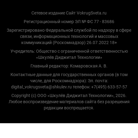
Сетевое издание Сайт VokrugSveta.ru
Регистрационный номер ЭЛ № ФС 77 - 83686
Зарегистрировано Федеральной службой по надзору в сфере
связи, информационных технологий и массовых
коммуникаций (Роскомнадзор) 26.07.2022 18+
Учредитель: Общество с ограниченной ответственностью
«Шкулёв Диджитал Технологии»
Главный редактор: Комаровская А. В.
Контактные данные для государственных органов (в том
числе, для Роскомнадзора): Эл. почта:
digital_vokrugsveta@shkulev.ru телефон: +7(495) 633-57-57
Copyright (с) ООО «Шкулёв Диджитал Технологии», 2026.
Любое воспроизведение материалов сайта без разрешения
редакции воспрещается.