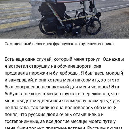
Самодельный велосипед французского путешественника
Есть еще один случай, который меня тронул. Однажды
я встретил старушку на обочине дороги, она
продавала пирожки и бутерброды. Я был весь мокрый
и замерзший, и она хотела меня накормить, хотя это
был совершенно незнакомый для меня человек! Эта
бабушка не хотела меня отпускать: переживала, что
меня съедят медведи или я замерзну насмерть, чуть
не плакала, так сильно она волновалась обо мне. Я
понял, что русские люди очень отзывчивые и
гостеприимные, за все долгие месяцы моего пути у
меня были только приятные встречи. Русским людям