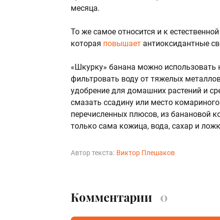
месяца.
То же самое относится и к естественной
которая
повышает
антиоксидантные сво
«Шкурку» банана можно использовать н
фильтровать воду от тяжелых металло
удобрение для домашних растений и ср
смазать ссадину или место комариного
перечисленных плюсов, из банановой к
только сама кожица, вода, сахар и лож
Автор текста:
Виктор Плешаков
Комментарии
0