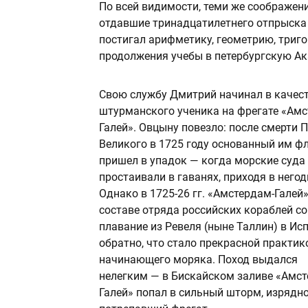
По всей видимости, теми же соображен
отдавшие тринадцатилетнего отпрыска
постигал арифметику, геометрию, триго
продолжения учебы в петербургскую Ак
Свою службу Дмитрий начинал в качес
штурманского ученика на фрегате «Амс
Галей». Овцыну повезло: после смерти 
Великого в 1725 году основанный им ф
пришел в упадок — когда морские суда
простаивали в гаванях, приходя в негод
Однако в 1725-26 гг. «Амстердам-Галей»
составе отряда российских кораблей с
плавание из Ревеля (ныне Таллин) в Ис
обратно, что стало прекрасной практик
начинающего моряка. Поход выдался
нелегким — в Бискайском заливе «Амст
Галей» попал в сильный шторм, изрядн