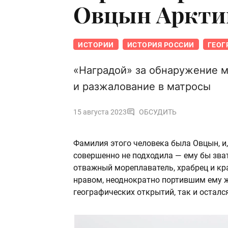
Овцын Арктик
ИСТОРИИ
ИСТОРИЯ РОССИИ
ГЕОГ
«Наградой» за обнаружение м
и разжалование в матросы
15 августа 2023
ОБСУДИТЬ
Фамилия этого человека была Овцын, и,
совершенно не подходила — ему бы зв
отважный мореплаватель, храбрец и к
нравом, неоднократно портившим ему ж
географических открытий, так и осталс