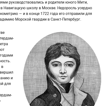
иями руководствовались и родители юного Мити,
 в Навигацкую школу в Москве. Недоросль усердно
нометрию — и в конце 1722 года его отправили для
адемию Морской гвардии в Санкт-Петербург.
тве
тердам-
Петра
лот
 годами
ность.
 в
овершил
панию и
ой для
ердам-
о