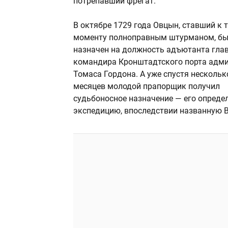
потрепавший фрегат.
В октябре 1729 года Овцын, ставший к 
моменту полноправным штурманом, б
назначен на должность адъютанта гла
командира Кронштадтского порта адм
Томаса Гордона. А уже спустя нескольк
месяцев молодой прапорщик получил
судьбоносное назначение — его опреде
экспедицию, впоследствии названную В