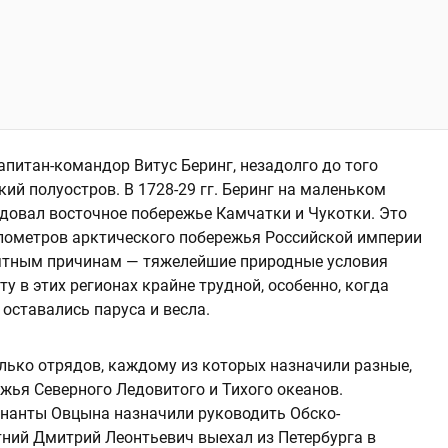
апитан-командор Витус Беринг, незадолго до того
ий полуостров. В 1728-29 гг. Беринг на маленьком
едовал восточное побережье Камчатки и Чукотки. Это
лометров арктического побережья Российской империи
ятным причинам — тяжелейшие природные условия
 в этих регионах крайне трудной, особенно, когда
ставались паруса и весла.
ько отрядов, каждому из которых назначили разные,
жья Северного Ледовитого и Тихого океанов.
енанты Овцына назначили руководить Обско-
тний Дмитрий Леонтьевич выехал из Петербурга в