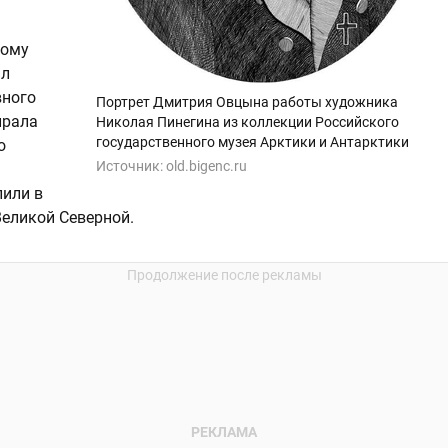
тому
ыл
вного
Портрет Дмитрия Овцына работы художника
ирала
Николая Пинегина из коллекции Российского
государственного музея Арктики и Антарктики
о
Источник:
old.bigenc.ru
лили в
еликой Северной.