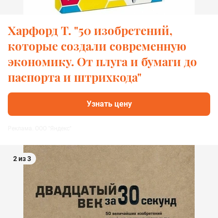
Харфорд Т. "50 изобретений,
которые создали современную
экономику. От плуга и бумаги до
паспорта и штрихкода"
Узнать цену
Реклама. ООО "Яндекс"
2 из 3