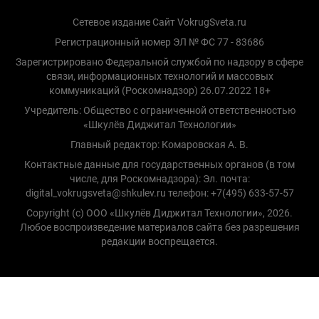
Сетевое издание Сайт VokrugSveta.ru
Регистрационный номер ЭЛ № ФС 77 - 83686
Зарегистрировано Федеральной службой по надзору в сфере
связи, информационных технологий и массовых
коммуникаций (Роскомнадзор) 26.07.2022 18+
Учредитель: Общество с ограниченной ответственностью
«Шкулёв Диджитал Технологии»
Главный редактор: Комаровская А. В.
Контактные данные для государственных органов (в том
числе, для Роскомнадзора): Эл. почта:
digital_vokrugsveta@shkulev.ru телефон: +7(495) 633-57-57
Copyright (с) ООО «Шкулёв Диджитал Технологии», 2026.
Любое воспроизведение материалов сайта без разрешения
редакции воспрещается.