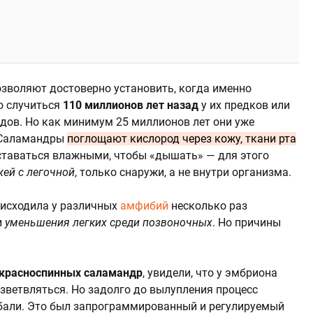
зволяют достоверно установить, когда именно
о случиться
110 миллионов лет назад
у их предков или
идов. Но как минимум 25 миллионов лет они уже
. Саламандры
поглощают кислород через кожу, ткани рта
оставаться влажными, чтобы «дышать» — для этого
жей с легочной
, только снаружи, а не внутри организма.
оисходила у различных
амфибий
несколько раз
и
уменьшения легких среди позвоночных
. Но причины
красноспинных саламандр
, увидели, что у эмбриона
зветвляться. Но задолго до вылупления процесс
ибали. Это был запрограммированный и регулируемый