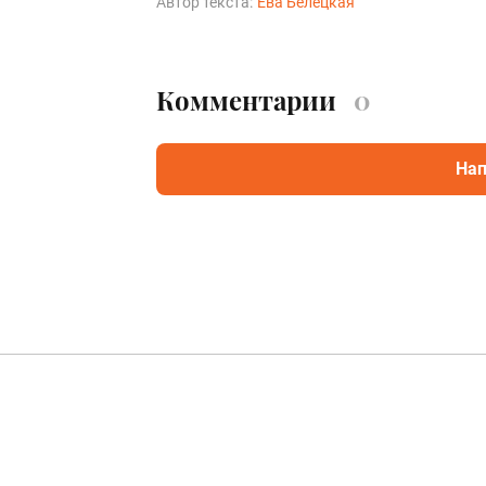
Автор текста:
Ева Белецкая
Комментарии
0
Нап