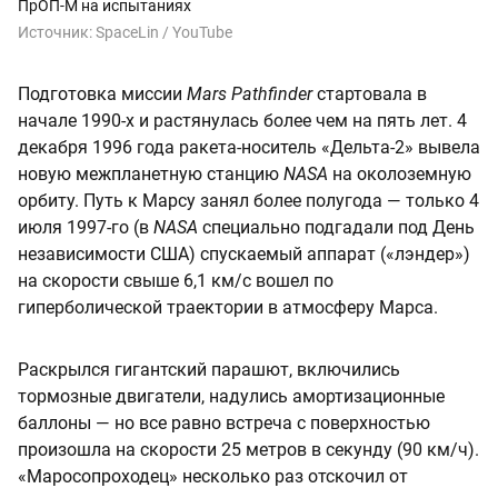
ПрОП-М на испытаниях
Источник:
SpaceLin / YouTube
Подготовка миссии
Mars Pathfinder
стартовала в
начале 1990-х и растянулась более чем на пять лет. 4
декабря 1996 года ракета-носитель «Дельта-2» вывела
новую межпланетную станцию
NASA
на околоземную
орбиту. Путь к Марсу занял более полугода — только 4
июля 1997-го (в
NASA
специально подгадали под День
независимости США) спускаемый аппарат («лэндер»)
на скорости свыше 6,1 км/с вошел по
гиперболической траектории в атмосферу Марса.
Раскрылся гигантский парашют, включились
тормозные двигатели, надулись амортизационные
баллоны — но все равно встреча с поверхностью
произошла на скорости 25 метров в секунду (90 км/ч).
«Маросопроходец» несколько раз отскочил от