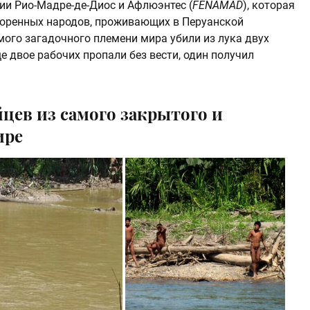
и Рио-Мадре-де-Диос и Афлюэнтес (
FENAMAD
), которая
коренных народов, проживающих в Перуанской
мого загадочного племени мира убили из лука двух
е двое рабочих пропали без вести, один получил
цев из самого закрытого и
ире