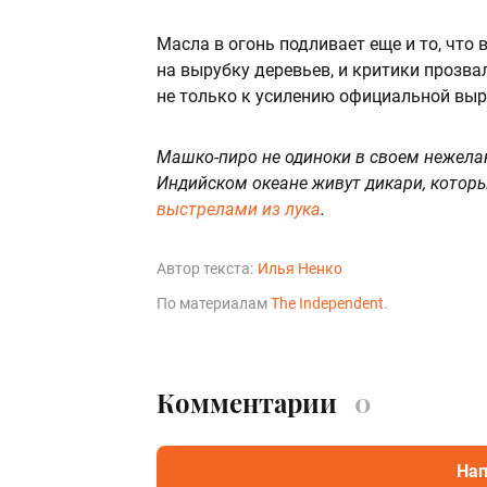
Масла в огонь подливает еще и то, что 
на вырубку деревьев, и критики прозв
не только к усилению официальной выру
Машко-пиро не одиноки в своем нежелан
Индийском океане живут дикари, котор
выстрелами из лука
.
Автор текста:
Илья Ненко
По материалам
The Independent
.
Комментарии
0
Нап