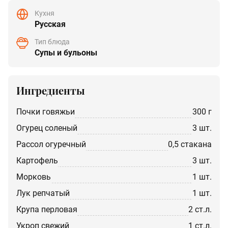
Кухня
Русская
Тип блюда
Супы и бульоны
Ингредиенты
почки говяжьи
300 г
огурец соленый
3 шт.
рассол огуречный
0,5 стакана
картофель
3 шт.
морковь
1 шт.
лук репчатый
1 шт.
крупа перловая
2 ст.л.
укроп свежий
1 ст.л.