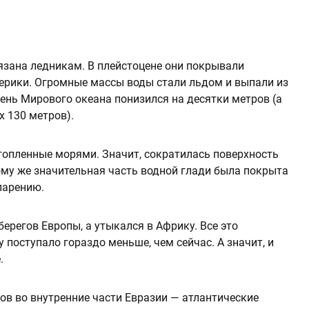
зана ледникам. В плейстоцене они покрывали
ерики. Огромные массы воды стали льдом и выпали из
вень Мирового океана понизился на десятки метров (а
х 130 метров).
топленные морями. Значит, сократилась поверхность
тому же значительная часть водной глади была покрыта
парению.
берегов Европы, а утыкался в Африку. Все это
 поступало гораздо меньше, чем сейчас. А значит, и
.
ов во внутренние части Евразии — атлантические