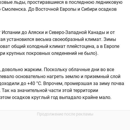
иковые льды, простиравшиеся в последнюю ледниковую
о Смоленска. До Восточной Европы и Сибири осадков
т Испании до Аляски и Северо-Западной Канады и от
тая установился весьма своеобразный климат. Зимы
оват общий холодный климат плейстоцена, а в Европе
ири крупных покровных оледенений не было).
о, довольно жарким. Поскольку облачные дни во все
спевало основательно нагреть землю и приземный слой
доходили до +40 °C. Впрочем, промерзшая за зиму почва
. Так на значительной части этой территории
этом осадков круглый год выпадало крайне мало.