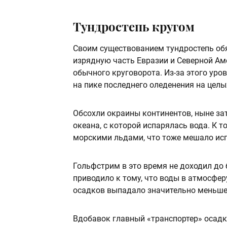
Тундростепь кругом
Своим существованием тундростепь обя
изрядную часть Евразии и Северной Ам
обычного круговорота. Из-за этого уро
на пике последнего оледенения на целы
Обсохли окраины континентов, ныне за
океана, с которой испарялась вода. К 
морскими льдами, что тоже мешало ис
Гольфстрим в это время не доходил до 
приводило к тому, что воды в атмосферу
осадков выпадало значительно меньше
Вдобавок главный «транспортер» осадк