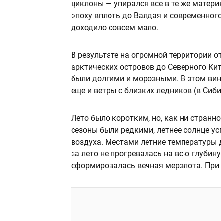
циклоны — упирался все в те же матер
эпоху вплоть до Валдая и современног
доходило совсем мало.
В результате на огромной территории о
арктических островов до Северного Ки
были долгими и морозными. В этом вин
еще и ветры с близких ледников (в Сиб
Лето было коротким, но, как ни странн
сезоны были редкими, летнее солнце у
воздуха. Местами летние температуры 
за лето не прогревалась на всю глубину
сформировалась вечная мерзлота. При 