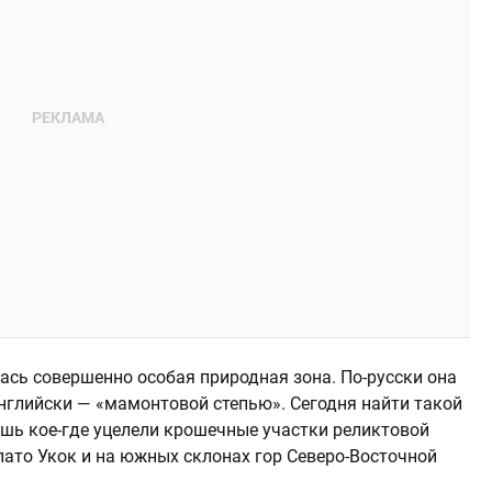
сь совершенно особая природная зона. По-русски она
английски — «мамонтовой степью». Сегодня найти такой
шь кое-где уцелели крошечные участки реликтовой
лато Укок и на южных склонах гор Северо-Восточной