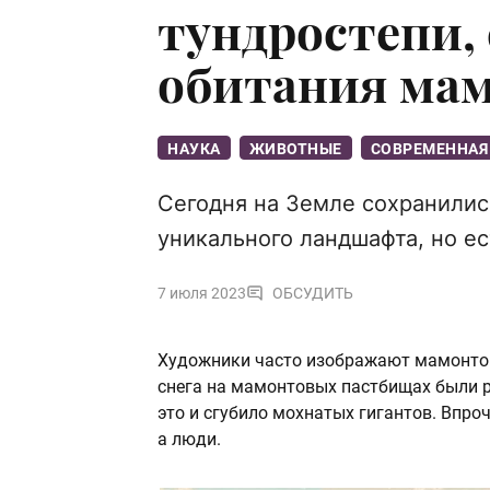
тундростепи,
обитания ма
НАУКА
ЖИВОТНЫЕ
СОВРЕМЕННАЯ
Сегодня на Земле сохранилис
уникального ландшафта, но е
7 июля 2023
ОБСУДИТЬ
Художники часто изображают мамонтов
снега на мамонтовых пастбищах были р
это и сгубило мохнатых гигантов. Впроч
а люди.