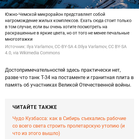
Южно-Чемской микрорайон представляет собой
нагромождение жилых комплексов. Ехать сюда стоит только
в том случае, если вы очень хотите посмотреть на
раскрашенные в яркие цвета, но от того не менее печальные
многоэтажки
Источник:
Ilya Varlamov, CC-BY-SA 4.0Ilya Varlamov, CC BY-SA
4.0, via Wikimedia Commons
Достопримечательностей здесь практически нет,
разве что танк Т-34 на постаменте и гранитная плита в
память об участниках Великой Отечественной войны.
ЧИТАЙТЕ ТАКЖЕ
Чудо Кузбасса: как в Сибирь съехались рабочие
со всего света строить пролетарскую утопию (и
что из этого вышло)