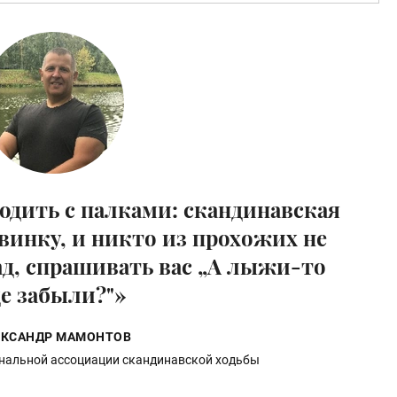
ходить с палками: скандинавская
овинку, и никто из прохожих не
зад, спрашивать вас „А лыжи-то
де забыли?"»
ЕКСАНДР МАМОНТОВ
нальной ассоциации скандинавской ходьбы