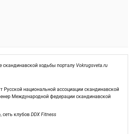
ке скандинавской ходьбы порталу
Vokrugsveta.ru
т Русской национальной ассоциации скандинавской
ренер Международной федерации скандинавской
р, сеть клубов
DDХ Fitness