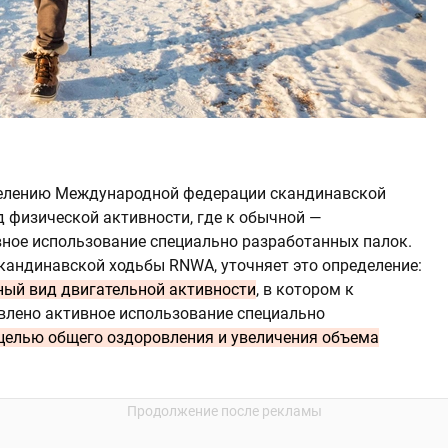
делению Международной федерации скандинавской
д физической активности, где к обычной —
вное использование специально разработанных палок.
кандинавской ходьбы RNWA, уточняет это определение:
ый вид двигательной активности
, в котором к
влено активное использование специально
целью общего оздоровления и увеличения объема