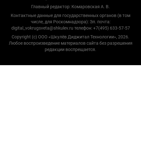
Главный редактор: Комаровская А. В.
Контактные данные для государственных органов (в том
числе, для Роскомнадзора): Эл. почта:
digital_vokrugsveta@shkulev.ru телефон: +7(495) 633-57-57
Copyright (с) ООО «Шкулёв Диджитал Технологии», 2026.
Любое воспроизведение материалов сайта без разрешения
редакции воспрещается.