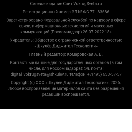
Сетевое издание Сайт VokrugSveta.ru
Регистрационный номер ЭЛ № ФС 77 - 83686
Зарегистрировано Федеральной службой по надзору в сфере
связи, информационных технологий и массовых
коммуникаций (Роскомнадзор) 26.07.2022 18+
Учредитель: Общество с ограниченной ответственностью
«Шкулёв Диджитал Технологии»
Главный редактор: Комаровская А. В.
Контактные данные для государственных органов (в том
числе, для Роскомнадзора): Эл. почта:
digital_vokrugsveta@shkulev.ru телефон: +7(495) 633-57-57
Copyright (с) ООО «Шкулёв Диджитал Технологии», 2026.
Любое воспроизведение материалов сайта без разрешения
редакции воспрещается.