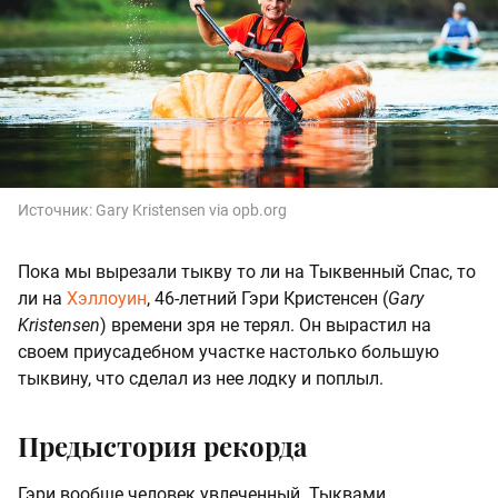
Источник:
Gary Kristensen via opb.org
Пока мы вырезали тыкву то ли на Тыквенный Спас, то
ли на
Хэллоуин
, 46-летний Гэри Кристенсен (
Gary
Kristensen
) времени зря не терял. Он вырастил на
своем приусадебном участке настолько большую
тыквину, что сделал из нее лодку и поплыл.
Предыстория рекорда
Гэри вообще человек увлеченный. Тыквами.