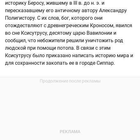
историку Беросу, жившему в III в. до н. э. и
пересказавшему его античному автору Александру
Полигистору. С их слов, бог, которого они
отождествляют с древнегреческим Кроносом, явился
во сне Ксисутрусу, десятому царю Вавилонии и
сообщил, что небожители решили уничтожить род
людской при помощи потопа. В связи с этим
Ксисутрусу было приказано написать историю мира и
для сохранности закопать ее в городе Сиппар.