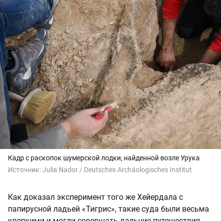
Кадр с раскопок шумерской лодки, найденной возле Урука
Источник:
Julia Nador / Deutsches Archäologisches Institut
Как доказал эксперимент того же Хейердала с
папирусной ладьей «Тигрис», такие суда были весьма
крепкими и могли совершать дальние путешествия.