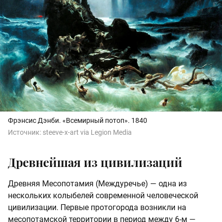
Фрэнсис Дэнби. «Всемирный потоп». 1840
Источник:
steeve-x-art via Legion Media
Древнейшая из цивилизаций
Древняя Месопотамия (Междуречье) — одна из
нескольких колыбелей современной человеческой
цивилизации. Первые протогорода возникли на
месопотамской территории в период между 6-м —