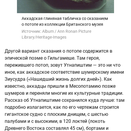
Аккадская глиняная табличка со сказанием
о потопе из коллекции Британского музея
Источник:
Album / Ann Ronan Picture
Library/Heritage-Images
Другой вариант сказания о потопе содержится в
эпической поэме о Гильгамеше. Там героя,
пережившего потоп, зовут Утнапиштим — это ни что
иное, как аккадское соответствие шумерскому имени
Зиусудра («Нашедший жизнь долгих дней»). Как
известно, аккадцы пришли в Месопотамию позже
шумеров и переняли многие их культурные традиции.
Рассказ об Утнапиштиме сохранился куда лучше: там
подробно излагается, как по его чертежам строится
гигантское судно с плоским днищем, с шестью
палубами и с высокими, в 120 локтей (локоть
Древнего Востока составлял 45 см), бортами и