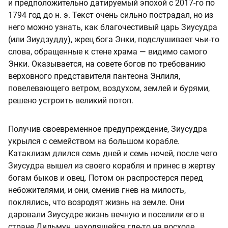
и предположительно датируемый эпохой с 2017-го по
1794 год до н. э. Текст очень сильно пострадал, но из
него можно узнать, как благочестивый царь Зиусудра
(или Зиудзудду), жрец бога Энки, подслушивает чьи-то
слова, обращенные к стене храма — видимо самого
Энки. Оказывается, на совете богов по требованию
верховного представителя пантеона Энлиля,
повелевающего ветром, воздухом, землей и бурями,
решено устроить великий потоп.
Получив своевременное предупреждение, Зиусудра
укрылся с семейством на большом корабле.
Катаклизм длился семь дней и семь ночей, после чего
Зиусудра вышел из своего корабля и принес в жертву
богам быков и овец. Потом он распростерся перед
небожителями, и они, сменив гнев на милость,
поклялись, что возродят жизнь на земле. Они
даровали Зиусудре жизнь вечную и поселили его в
стране Дильмун, находящейся где-то на восходе