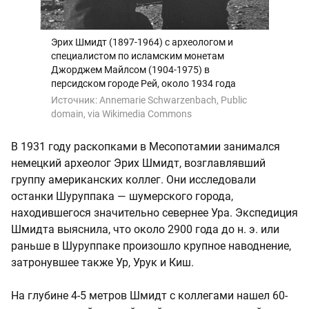
Эрих Шмидт (1897-1964) с археологом и
специалистом по исламским монетам
Джорджем Майлсом (1904-1975) в
персидском городе Рей, около 1934 года
Источник:
Annemarie Schwarzenbach, Public
domain, via Wikimedia Commons
В 1931 году раскопками в Месопотамии занимался
немецкий археолог Эрих Шмидт, возглавлявший
группу американских коллег. Они исследовали
останки Шуруппака — шумерского города,
находившегося значительно севернее Ура. Экспедиция
Шмидта выяснила, что около 2900 года до н. э. или
раньше в Шуруппаке произошло крупное наводнение,
затронувшее также Ур, Урук и Киш.
На глубине 4-5 метров Шмидт с коллегами нашел 60-