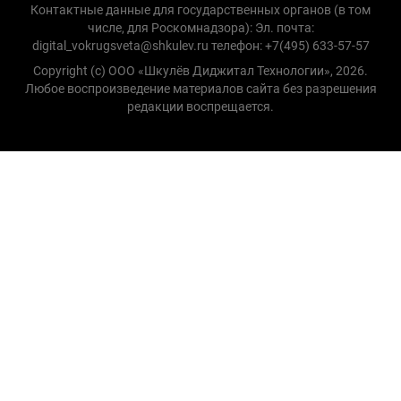
Контактные данные для государственных органов (в том
числе, для Роскомнадзора): Эл. почта:
digital_vokrugsveta@shkulev.ru телефон: +7(495) 633-57-57
Copyright (с) ООО «Шкулёв Диджитал Технологии», 2026.
Любое воспроизведение материалов сайта без разрешения
редакции воспрещается.