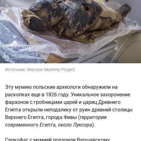
Источник:
Warsaw Mummy Project
Эту мумию польские археологи обнаружили на
раскопках еще в 1826 году. Уникальное захоронение
фараонов с гробницами царей и цариц Древнего
Египта открыли неподалеку от руин древней столицы
Верхнего Египта, города Фивы (
территория
современного Египта, около Луксора
).
Саркофаг с мумией подарили Варшавскому