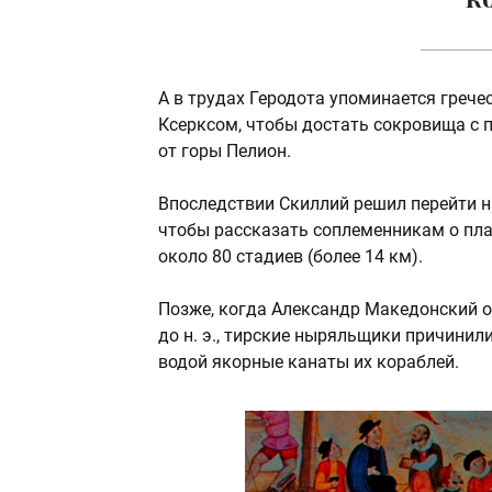
А в трудах Геродота упоминается греч
Ксерксом, чтобы достать сокровища с 
от горы Пелион.
Впоследствии Скиллий решил перейти н
чтобы рассказать соплеменникам о пла
около 80 стадиев (более 14 км).
Позже, когда Александр Македонский о
до н. э., тирские ныряльщики причини
водой якорные канаты их кораблей.