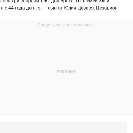
ось три соправителя: два брата, Птолемей XIII и
 а с 44 года до н. э. — сын от Юлия Цезаря, Цезарион