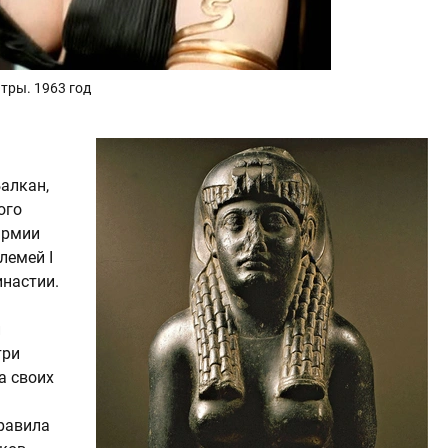
тры. 1963 год
алкан,
ого
армии
лемей I
настии.
и
три
а своих
правила