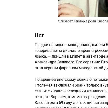
Элизабет Тейлор в роли Клеопа
Нет
Предки царицы — македоняне, жители Б
говорившие на диалекте древнегреческ
языка, — пришли в Египет в авангарде 
Александра Великого. Его соратник Пто
стал первым фараоном македонской ди
По древнеегипетскому обычаю потомк
Птолемея заключали браки только вну
семьи: сыновья-наследники женились н
сестрах. Впрочем, к моменту рождения
Клеопатры в 69 году до н. э. династия 