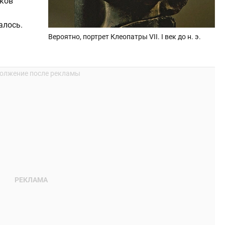
еков
алось.
Вероятно, портрет Клеопатры VII. I век до н. э.