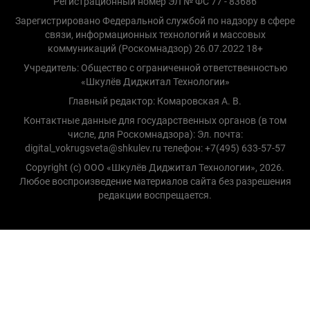
Регистрационный номер ЭЛ № ФС 77 - 83686
Зарегистрировано Федеральной службой по надзору в сфере
связи, информационных технологий и массовых
коммуникаций (Роскомнадзор) 26.07.2022 18+
Учредитель: Общество с ограниченной ответственностью
«Шкулёв Диджитал Технологии»
Главный редактор: Комаровская А. В.
Контактные данные для государственных органов (в том
числе, для Роскомнадзора): Эл. почта:
digital_vokrugsveta@shkulev.ru телефон: +7(495) 633-57-57
Copyright (с) ООО «Шкулёв Диджитал Технологии», 2026.
Любое воспроизведение материалов сайта без разрешения
редакции воспрещается.