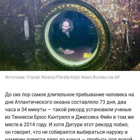
Источник:
Frazier Nivens/Florida Keys News Bureau via AP
До сих пор самое длительное пребывание человека на
дне Атлантического океана составляло 73 дня, два
часа и 34 минуты — такой рекорд установили ученые
из Теннесси Брюс Кантрелл и Джессика Фейн в том же
месте в 2014 году. И хотя Дитури этот рекорд побил,
он говорит, что не собирается выбираться наружу и
намерен довести дело до конца — пробыть под водой