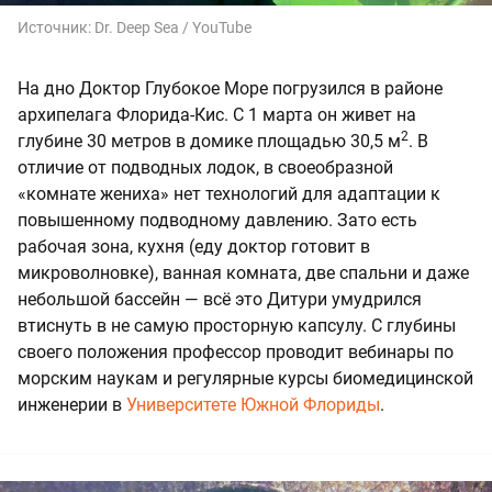
Источник:
Dr. Deep Sea / YouTube
На дно Доктор Глубокое Море погрузился в районе
архипелага Флорида-Кис. С 1 марта он живет на
2
глубине 30 метров в домике площадью 30,5 м
. В
отличие от подводных лодок, в своеобразной
«комнате жениха» нет технологий для адаптации к
повышенному подводному давлению. Зато есть
рабочая зона, кухня (еду доктор готовит в
микроволновке), ванная комната, две спальни и даже
небольшой бассейн — всё это Дитури умудрился
втиснуть в не самую просторную капсулу. С глубины
своего положения профессор проводит вебинары по
морским наукам и регулярные курсы биомедицинской
инженерии в
Университете Южной Флориды
.