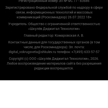
Регистрационный номер ЭЛ № ФС 77 - 83686
Зарегистрировано Федеральной службой по надзору в сфере
связи, информационных технологий и массовых
коммуникаций (Роскомнадзор) 26.07.2022 18+
Учредитель: Общество с ограниченной ответственностью
«Шкулёв Диджитал Технологии»
Главный редактор: Комаровская А. В.
Контактные данные для государственных органов (в том
числе, для Роскомнадзора): Эл. почта:
digital_vokrugsveta@shkulev.ru телефон: +7(495) 633-57-57
Copyright (с) ООО «Шкулёв Диджитал Технологии», 2026.
Любое воспроизведение материалов сайта без разрешения
редакции воспрещается.