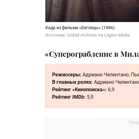
Кадр из фильма «Беглецы» (1986)
Источник:
United Archives via Legion Media
«Суперограбление в Милан
Режиссеры:
Адриано Челентано, Пь
В главных ролях:
Адриано Челентано
Рейтинг «Кинопоиска»:
6,9
Рейтинг
IMDb
:
5,9