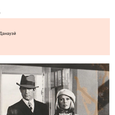
д
 Данауэй