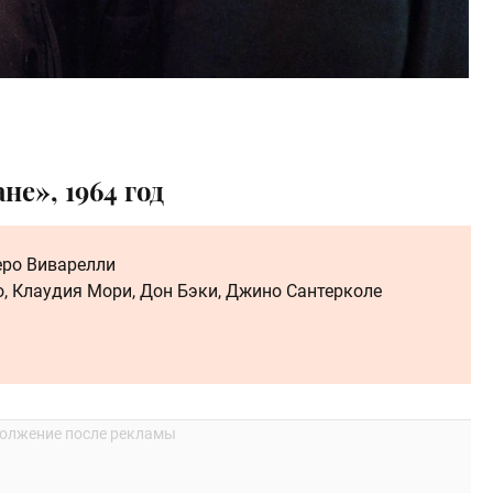
е», 1964 год
еро Виварелли
, Клаудия Мори, Дон Бэки, Джино Сантерколе