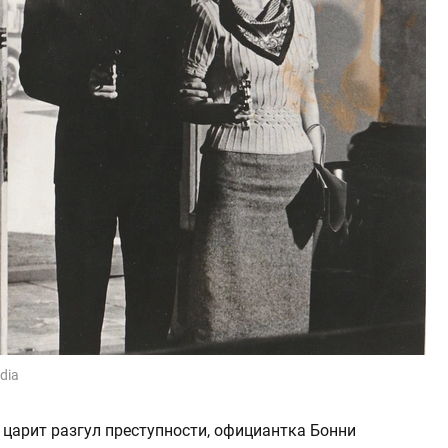
edia
 царит разгул преступности, официантка Бонни