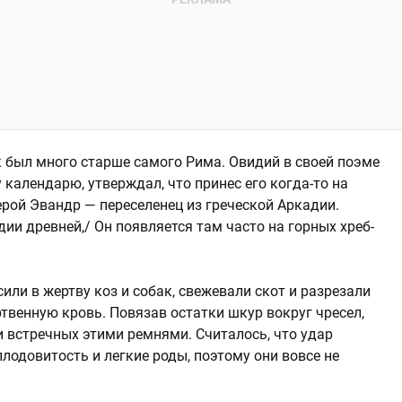
 был много старше самого Рима. Овидий в своей поэме
календарю, утверждал, что принес его когда-то на
рой Эвандр — переселенец из греческой Аркадии.
­дии древ­ней,/ Он появ­ля­ет­ся там часто на гор­ных хреб­
или в жертву коз и собак, свежевали скот и разрезали
твенную кровь. Повязав остатки шкур вокруг чресел,
и встречных этими ремнями. Считалось, что удар
одовитость и легкие роды, поэтому они вовсе не