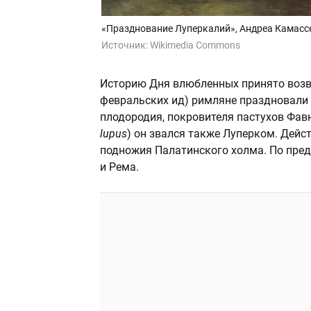
«Празднование Луперкалий», Андреа Камассей
Источник:
Wikimedia Commons
Историю Дня влюбленных принято возво
февральских ид) римляне праздновали 
плодородия, покровителя пастухов Фавн
lupus
) он звался также Луперком. Дейс
подножия Палатинского холма. По пред
и Рема.