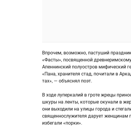
Впрочем, возможно, пастуший праздник
«Фасты», посвященной древнеримскому 
Апеннинский полуостров мифический ге
«Пана, хра­ни­те­ля стад, почи­та­ли в Арка
тах», — объяснял поэт.
В ходе луперкалий в гроте жрецы принос
шкуры на ленты, которые окунали в жер
они выходили на улицы города и стегал
священнослужителя дарует женщинам пл
избегали «порки».