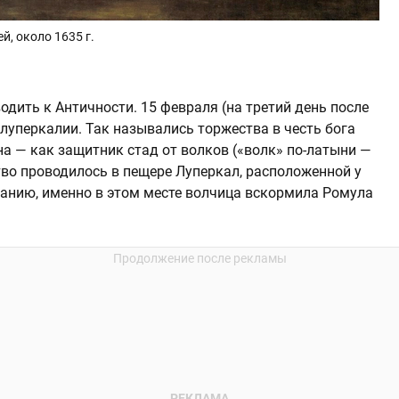
, около 1635 г.
дить к Античности. 15 февраля (на третий день после
луперкалии. Так назывались торжества в честь бога
а — как защитник стад от волков («волк» по-латыни —
тво проводилось в пещере Луперкал, расположенной у
анию, именно в этом месте волчица вскормила Ромула