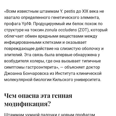
«Всем известным штаммам Y. pestis до XIX века не
хватало определенного генетического элемента,
профага YpfΦ. Продуцируемый им белок похож по
структуре на токсин
zonula occludens
(ZOT), который
облегчает обмен вредными веществами между
инфицированными клетками и оказывает
повреждающее действие на слизистую оболочку и
эпителий. Эта связь была впервые обнаружена у
возбудителя холеры, где она вызывает типичные
симптомы гастроэнтерита», — объясняет доктор
Джоанна Бончаровска из Института клинической
молекулярной биологии Кильского университета.
Чем опасна эта генная
модификация?
Штаммам чумной палочки с новым профагом