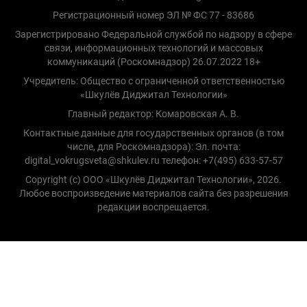
Регистрационный номер ЭЛ № ФС 77 - 83686
Зарегистрировано Федеральной службой по надзору в сфере
связи, информационных технологий и массовых
коммуникаций (Роскомнадзор) 26.07.2022 18+
Учредитель: Общество с ограниченной ответственностью
«Шкулёв Диджитал Технологии»
Главный редактор: Комаровская А. В.
Контактные данные для государственных органов (в том
числе, для Роскомнадзора): Эл. почта:
digital_vokrugsveta@shkulev.ru телефон: +7(495) 633-57-57
Copyright (с) ООО «Шкулёв Диджитал Технологии», 2026.
Любое воспроизведение материалов сайта без разрешения
редакции воспрещается.