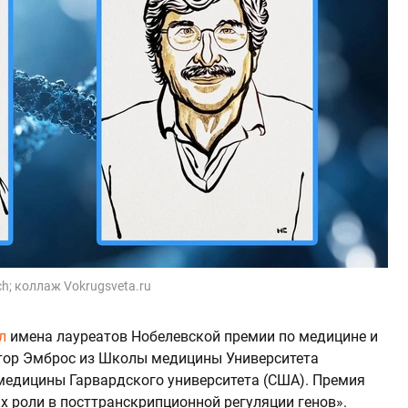
ach; коллаж Vokrugsveta.ru
л
имена лауреатов Нобелевской премии по медицине и
ктор Эмброс из Школы медицины Университета
медицины Гарвардского университета (США). Премия
х роли в посттранскрипционной регуляции генов».