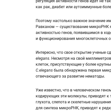
регуляция активности генов идет не та
как рак, диабет или аутоиммунные боле
Поэтому настолько важное значение и
Равканом — существование микроРНК 
активностью генов, появившимся в ход
и функционирования многоклеточных о
Интересно, что свое открытие ученые с
elegans
. Несмотря на свой миллиметров
клеток, присутствующие у более крупн
C.elegans
была обнаружена первая микро
отвечающего за развитие нематоды.
Уже известно, что в человеческом гено
кодирующих эти молекулы, приводят к 
глухота, слепота и скелетные нарушени
для синтеза микроРНК, приводят к ред