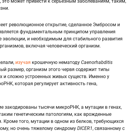
к, это может привести к серьезным заболеваниям, таким,
зни.
меет революционное открытие, сделанное Эмбросом и
является фундаментальным принципом управления
е эволюции, и необходимым для стабильного развития
рганизмов, включая человеческий организм.
делали,
изучая
крошечную нематоду
Caenorhabditis
ый размер, организм этого червя содержит типы
ых и сложно устроенных живых существ. Именно у
РНК, которая регулирует активность гена,
ме закодированы тысячи микроРНК, а мутации в генах,
таким генетическим патологиям, как врожденные
я. Кроме того, мутации в одном из белков, требующихся
кому, но очень тяжелому синдрому
DICER1
, связанному с