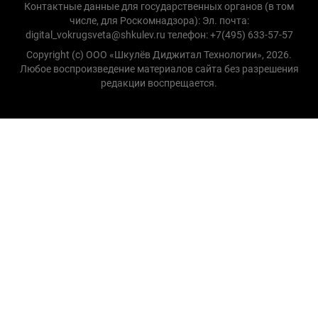
Контактные данные для государственных органов (в том
числе, для Роскомнадзора): Эл. почта:
digital_vokrugsveta@shkulev.ru телефон: +7(495) 633-57-57
Copyright (с) ООО «Шкулёв Диджитал Технологии», 2026.
Любое воспроизведение материалов сайта без разрешения
редакции воспрещается.