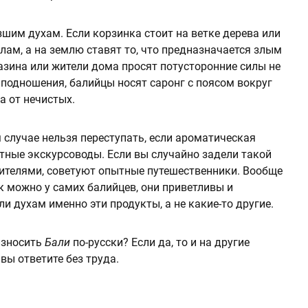
шим духам. Если корзинка стоит на ветке дерева или
ам, а на землю ставят то, что предназначается злым
зина или жители дома просят потусторонние силы не
 подношения, балийцы носят саронг с поясом вокруг
а от нечистых.
 случае нельзя переступать, если ароматическая
тные экскурсоводы. Если вы случайно задели такой
ителями, советуют опытные путешественники. Вообще
к можно у самих балийцев, они приветливы и
и духам именно эти продукты, а не какие-то другие.
оизносить
Бали
по-русски? Если да, то и на другие
вы ответите без труда.