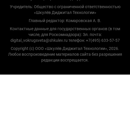
Учредитель: Общество с ограниченной ответственностью
«Шкулёв Диджитал Технологии»
Главный редактор: Комаровская А. В.
Контактные данные для государственных органов (в том
числе, для Роскомнадзора): Эл. почта:
digital_vokrugsveta@shkulev.ru телефон: +7(495) 633-57-57
Copyright (с) ООО «Шкулёв Диджитал Технологии», 2026.
Любое воспроизведение материалов сайта без разрешения
редакции воспрещается.