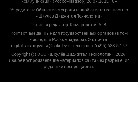
коммуникаций (Роскомнадзор) 26.07.2022 18+
Учредитель: Общество с ограниченной ответственностью
«Шкулёв Диджитал Технологии»
Главный редактор: Комаровская А. В.
Контактные данные для государственных органов (в том
числе, для Роскомнадзора): Эл. почта:
digital_vokrugsveta@shkulev.ru телефон: +7(495) 633-57-57
Copyright (с) ООО «Шкулёв Диджитал Технологии», 2026.
Любое воспроизведение материалов сайта без разрешения
редакции воспрещается.