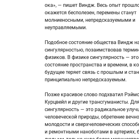
ока», — пишет Виндж. Весь опыт прошл
окажется бесполезен, перемены станут
молниеносными, непредсказуемыми и
неуправляемыми.
Подобное состояние общества Виндж н
сингулярностью, позаимствовав термин
физиков. В физике сингулярность — это
состояние пространства и времени, в к
будущее теряет связь с прошлым и ста
принципиально непредсказуемым.
Позже красивое слово подхватил Рэйм
Курцвейл и другие трансгуманисты. Для
сингулярность — это радикальное улуч
человеческой природы, обретение вечн
молодости и сверхчеловеческих способн
и ремонтными наноботами в артериях, б