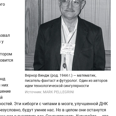
ого
азвал
 у
отором
новится
Вернор Виндж (род. 1944 г.) — математик,
онд
писатель-фантаст и футуролог. Один из авторов
 них
идеи технологической сингулярности
шение
Источник:
MARK PELLEGRINI
ой
остей. Эти киборги с чипами в мозге, улучшенной ДНК
езусловно, будут умнее нас. Но в целом они останутся