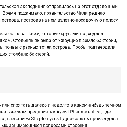
ательская экспедиция отправилась на этот отдаленный
ей. Время поджимало, правительство Чили решило
острова, построив на нем взлетно-посадочную полосу.
ели острова Пасхи, которые круглый год ходили
няком. Столбняк вызывают живущие в земле бактерии,
цы почвы с разных точек острова. Пробы подтвердили
щих столбняк бактерий.
или спрятать далеко и надолго в каком-нибудь темном
евтическом предприятии Ayerst Pharmaceutical, где
од названием Streptomyces hygroscopicus производила
ных, занимающихся вопросами старения.