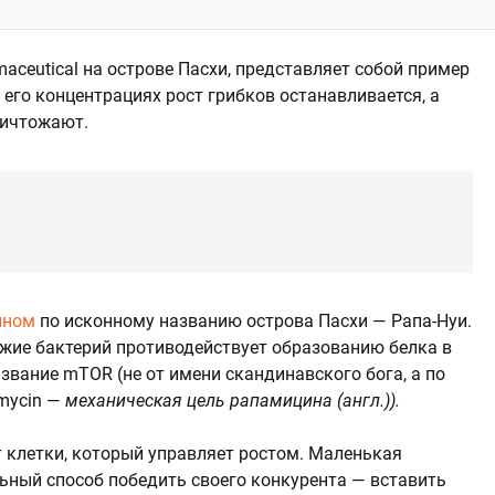
maceutical на острове Пасхи, представляет собой пример
 его концентрациях рост грибков останавливается, а
ничтожают.
ином
по исконному названию острова Пасхи — Рапа-Нуи.
ужие бактерий противодействует образованию белка в
азвание mTOR (не от имени скандинавского бога, а по
amycin —
механическая цель рапамицина (англ.)).
 клетки, который управляет ростом. Маленькая
льный способ победить своего конкурента — вставить