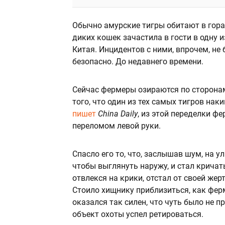
Обычно амурские тигры обитают в горах
диких кошек зачастила в гости в одну 
Китая. Инцидентов с ними, впрочем, не
безопасно. До недавнего времени.
Сейчас фермеры озираются по сторонам,
того, что один из тех самых тигров на
пишет
China Daily
, из этой переделки ф
переломом левой руки.
Спасло его то, что, заслышав шум, на у
чтобы выглянуть наружу, и стал кричать
отвлекся на крики, отстал от своей же
Стоило хищнику приблизиться, как ферм
оказался так силен, что чуть было не п
объект охоты успел ретироваться.