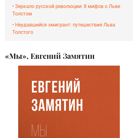
• Зеркало русской революции: 8 мифов о Льве
Толстом
• Неудавшийся эмигрант: путешествия Льва
Толстого
«Мы», Евгений Замятин