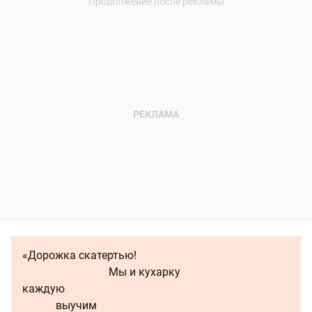
«Дорожка скатертью!
Мы и кухарку
каждую
выучим