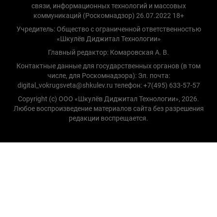
связи, информационных технологий и массовых
коммуникаций (Роскомнадзор) 26.07.2022 18+
Учредитель: Общество с ограниченной ответственностью
«Шкулёв Диджитал Технологии»
Главный редактор: Комаровская А. В.
Контактные данные для государственных органов (в том
числе, для Роскомнадзора): Эл. почта:
digital_vokrugsveta@shkulev.ru телефон: +7(495) 633-57-57
Copyright (с) ООО «Шкулёв Диджитал Технологии», 2026.
Любое воспроизведение материалов сайта без разрешения
редакции воспрещается.