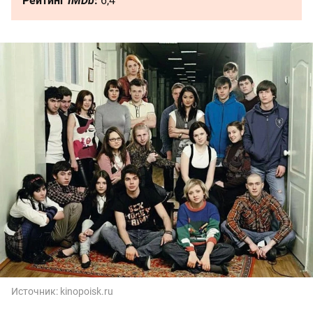
Рейтинг
IMDb
:
6,4
Источник:
kinopoisk.ru