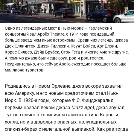
Одно из легендарных мест в Нью-Йорке — гарлемский
концертный зал Apollo Theatre, с 1914 года повидавший
больше звезд, чем иные астрономы. Среди них легенды джаза
Дюк Эллингтон, Диззи Гиллеспи, Каунт Бэйси, Арт Блэки,
Хорас Силвер, Дэйв Брубек, Стэн Гетц и многие-многие другие.
А помимо джаза были еще соул, рок-н-рол, госпел.
Неудивительно, что сейчас Apollo ежегодно посещает больше
миллиона туристов
Родившись в Новом Орлеане, джаз вскоре захватил
всю Америку, и его новым средоточием стал Нью-
Йорк. В 1920-е годы, которые Ф.С. Фицджеральд
первым назвал веком джаза
(Jazz
Age)
, джаз звучал
тут не только в «приличных» местах типа Карнеги-
холла, но и в довольно опасных, полуподпольных
спикизи-барах с нелегальной выпивкой. Как раз тогда