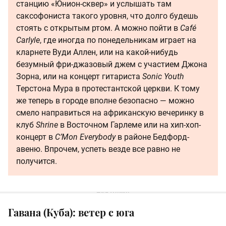
станцию «Юнион-сквер» и услышать там
саксофониста такого уровня, что долго будешь
стоять с открытым ртом. А можно пойти в
Café
Carlyle
, где иногда по понедельникам играет на
кларнете Вуди Аллен, или на какой-нибудь
безумный фри-джазовый джем с участием Джона
Зорна, или на концерт гитариста
Sonic Youth
Терстона Мура в протестантской церкви. К тому
же теперь в городе вполне безопасно — можно
смело направиться на африканскую вечеринку в
клуб
Shrine
в Восточном Гарлеме или на хип-хоп-
концерт в
С’Mon Everybody
в районе Бедфорд-
авеню. Впрочем, успеть везде все равно не
получится.
Гавана (Куба): ветер с юга