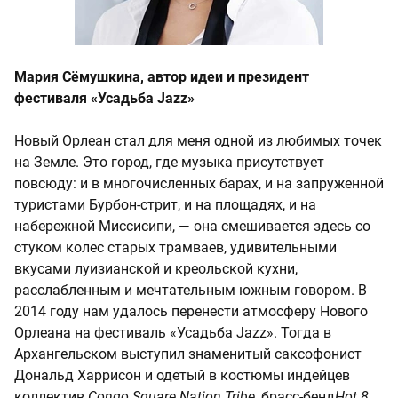
Мария Сёмушкина, автор идеи и президент
фестиваля «Усадьба Jazz»
Новый Орлеан стал для меня одной из любимых точек
на Земле. Это город, где музыка присутствует
повсюду: и в многочисленных барах, и на запруженной
туристами Бурбон-стрит, и на площадях, и на
набережной Миссисипи, — она смешивается здесь со
стуком колес старых трамваев, удивительными
вкусами луизианской и креольской кухни,
расслабленным и мечтательным южным говором. В
2014 году нам удалось перенести атмосферу Нового
Орлеана на фестиваль «Усадьба Jazz». Тогда в
Архангельском выступил знаменитый саксофонист
Дональд Харрисон и одетый в костюмы индейцев
коллектив
Congo Square Nation Tribe
, брасс-бенд
Hot 8