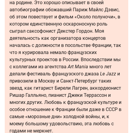
на родине. Это хорошо описывает в своей
автобиографии обожавший Париж Майлс Дэвис,
об этом повествует и фильм «Около полуночи», в
котором единственную оскароносную роль
сыграл саксофонист Декстер Гордон. Моя
деятельность как организатора концертов
началась с должности в посольстве Франции, так
что я курировала немало французских
культурных проектов в России. Впоследствии мы
с коллегами из агентства
Art Mania
много лет
делали фестиваль французского джаза
Le Jazz
и
привозили в Москву и Санкт-Петербург таких
звезд, как гитарист Бирели Лагрен, аккордеонист
Ришар Галльяно, пианист Джеки Террассон и
многих других. Любовь к французской культуре и
особое отношение к Франции были даже в СССР в
самые «морозные дни» холодной войны, и, к
моему большому удовольствию, эта любовь с
годами не меркнет.