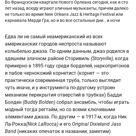
Во Французском квартале Нового Орлеана сегодня, как и сто
лет назад, всюду играют уличные музыканты, причем далеко
не только во время New Orleans Jazz & Heritage Festival или
карнавала Марди Гра, но и во все остальные дни… и ночи
Едва ли не самый неамериканский из всех
американских городов неспроста называют
колыбелью джаза. По одним данным, джаз родился в
здешнем злачном районе Сторивиль
(Storyville)
, когда
примерно в 1895 году среди борделей, наркопритонов
и пабов чернокожий корнетист (корнет — это
практически современная труба, только выглядит
чуть иначе, и у инструмента по-другому устроен
механизм перекрытия отверстий в трубках) Бадди
Болден
(Buddy Bolden)
собрал ансамбль, чтобы играть
модный тогда регтайм, но со всеми ключевыми
элементами джаза. По другим — в 1917-м, когда Ник
Ла-Рокка
(Nick LaRocca)
и его
Original Dixieland Jass
Band
(никаких опечаток в названии, заметим)