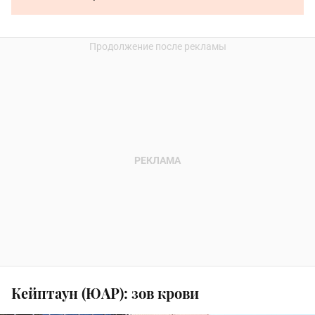
Кейптаун (ЮАР): зов крови