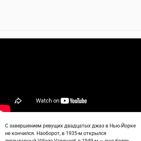
С завершением ревущих двадцатых джаз в Нью-Йорке
не кончился. Наоборот, в 1935-м открылся
легендарный
Village Vanguard
, в 1949-м — еще более