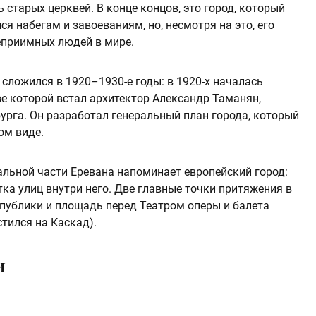
ь старых церквей. В конце концов, это город, который
я набегам и завоеваниям, но, несмотря на это, его
еприимных людей в мире.
сложился в 1920–1930-е годы: в 1920-х началась
ве которой встал архитектор Александр Таманян,
урга. Он разработал генеральный план города, который
ом виде.
льной части Еревана напоминает европейский город:
тка улиц внутри него. Две главные точки притяжения в
публики и площадь перед Театром оперы и балета
стился на Каскад).
и