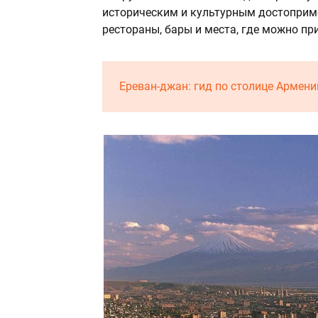
историческим и культурным достоприме
рестораны, бары и места, где можно пр
Ереван-джан: гид по столице Армени