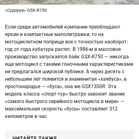
«Судзуки» GSX-R750
Если среди автомобилей компании преобладают
яркие и компактные малолитражки, то на
мотоциклетном поприще все с точностью наоборот:
год от года кубатура растет. В 1986-м в массовое
производство запускается байк
GSX-R750
— никогда
еще мотоцикл с такими гоночными характеристиками
не предлагался широкой публике. А через десять с
небольшим лет появится и знаменитая «хаябуса», в
простонародье — «буса», она же
GSX1300R
. Эта
модель класса «спорт-тур» быстро завоюет звание
«самого быстрого серийного мотоцикла в мире» —
максимальная скорость «бусы» составляет 312
километров в час.
ЧИТАЙТЕ ТАКЖЕ