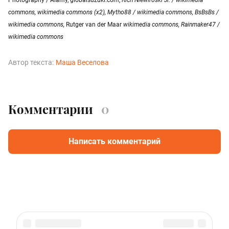
Photography / Alamy, globalsuzuki.com,
Rich Niewiroski Jr. / wikimedia
commons, wikimedia commons (х2), Mytho88 / wikimedia commons, BsBsBs /
wikimedia commons,
Rutger van der Maar
wikimedia commons, Rainmaker47 /
wikimedia commons
Автор текста:
Маша Веселова
Комментарии
0
Написать комментарий