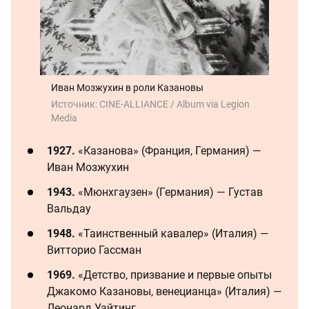
Иван Мозжухин в роли Казановы
Источник:
CINE-ALLIANCE / Album via Legion
Media
1927.
«Казанова» (Франция, Германия) —
Иван Мозжухин
1943.
«Мюнхгаузен» (Германия) — Густав
Вальдау
1948.
«Таинственный кавалер» (Италия) —
Витторио Гассман
1969.
«Детство, призвание и первые опыты
Джакомо Казановы, венецианца» (Италия) —
Леонард Уайтинг