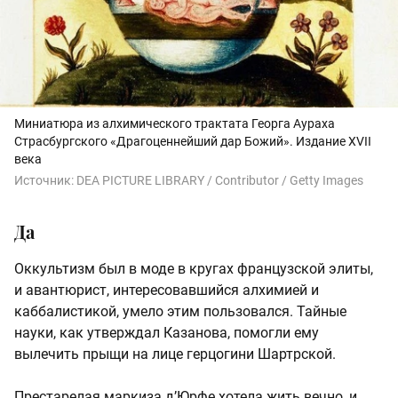
Миниатюра из алхимического трактата Георга Аураха
Страсбургского «Драгоценнейший дар Божий». Издание XVII
века
Источник:
DEA PICTURE LIBRARY / Contributor / Getty Images
Да
Оккультизм был в моде в кругах французской элиты,
и авантюрист, интересовавшийся алхимией и
каббалистикой, умело этим пользовался. Тайные
науки, как утверждал Казанова, помогли ему
вылечить прыщи на лице герцогини Шартрской.
Престарелая маркиза д’Юрфе хотела жить вечно, и