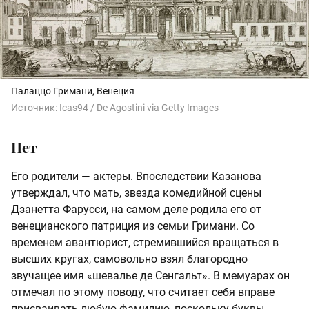
Палаццо Гримани, Венеция
Источник:
Icas94 / De Agostini via Getty Images
Нет
Его родители — актеры. Впоследствии Казанова
утверждал, что мать, звезда комедийной сцены
Дзанетта Фарусси, на самом деле родила его от
венецианского патриция из семьи Гримани. Со
временем авантюрист, стремившийся вращаться в
высших кругах, самовольно взял благородно
звучащее имя «шевалье де Сенгальт». В мемуарах он
отмечал по этому поводу, что считает себя вправе
присваивать любую фамилию, поскольку буквы