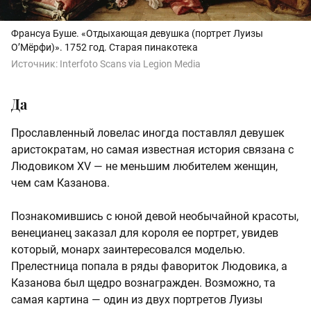
Франсуа Буше. «Отдыхающая девушка (портрет Луизы
О’Мёрфи)». 1752 год. Старая пинакотека
Источник:
Interfoto Scans via Legion Media
Да
Прославленный ловелас иногда поставлял девушек
аристократам, но самая известная история связана с
Людовиком XV — не меньшим любителем женщин,
чем сам Казанова.
Познакомившись с юной девой необычайной красоты,
венецианец заказал для короля ее портрет, увидев
который, монарх заинтересовался моделью.
Прелестница попала в ряды фавориток Людовика, а
Казанова был щедро вознагражден. Возможно, та
самая картина — один из двух портретов Луизы