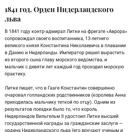
1841 год. Орден Нидерландского
льва
В 1841 году контр-адмирал Литке на фрегате «Аврора»
сопровождал своего воспитанника, 13-летнего
великого князя Константина Николаевича в плавании
в Данию и Нидерланды. Император решил вырастить
из второго сына главу морского ведомства, и
мальчик с девяти лет каждый год проходил морскую
практику.
Литке пишет, что в Гааге Константин совершенно
очаровал голландских родственников (королева Анна
приходилась мальчику теткой по отцу). Одним из
результатов поездки было то, что король
Нидерландов Вильгельм II удостоил Литке высшей
государственной награды за гражданские заслуги —
ордена Нидерландского льва (его вручают ученым и