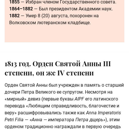
1855
— Избран членом Государственного совета.
1864–1882
— Был президентом Академии наук.
1882
— Умер 8 (20) августа, похоронен на
Волковском лютеранском кладбище.
1813 год. Орден Святой Анны III
степени, он же IV степени
Орден Святой Анны был учрежден в память о старшей
дочери Петра Великого ее супругом. Несмотря на
«мирный» девиз (первые буквы
AIPF
его латинского
перевода «Любящим справедливость, благочестие и
веру» расшифровывались также как
Anna Imperatoris
Petri Filia
—
«Анна — императора Петра дщерь»
), этим
орденом традиционно награждали в первую очередь