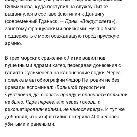
Сульменева, куда поступил на службу Литке,
выдвинулся в составе флотилии к Данцигу
(современный Гданьск. —
Прим. «Вокруг света»
),
занятому французскими войсками. Нужно было
поддержать с моря осаждавшую город прусскую
армию.
В трех морских сражениях Литке водил под
пушечными ядрами катер, передавая донесения с
галиота Сульменева на канонерские лодки. Через
полвека в автобиографии Федор Петрович не без
бравады вспоминал:
«Большой трусости не
чувствовал, да, сказать правду, и опасности большой
не было. Ядра перелетали через головы и
рикошетировали вблизи, не нанося вреда»
. И тут же
добавлял, что их флотилия потеряла 400 человек
убитыми и ранеными.