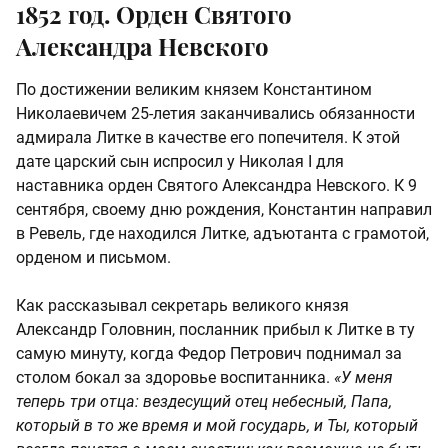
1852 год. Орден Святого
Александра Невского
По достижении великим князем Константином
Николаевичем 25-летия заканчивались обязанности
адмирала Литке в качестве его попечителя. К этой
дате царский сын испросил у Николая I для
наставника орден Святого Александра Невского. К 9
сентября, своему дню рождения, Константин направил
в Ревель, где находился Литке, адъютанта с грамотой,
орденом и письмом.
Как рассказывал секретарь великого князя
Александр Головнин, посланник прибыл к Литке в ту
самую минуту, когда Федор Петрович поднимал за
столом бокал за здоровье воспитанника.
«У меня
теперь три отца: вездесущий отец небесный, Папа,
который в то же время и мой государь, и Ты, который