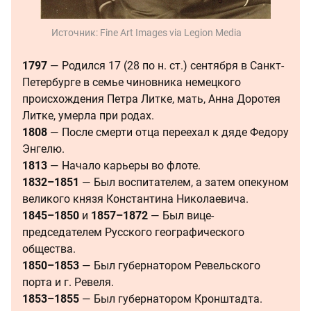
Источник:
Fine Art Images via Legion Media
1797
— Родился 17 (28 по н. ст.) сентября в Санкт-
Петербурге в семье чиновника немецкого
происхождения Петра Литке, мать, Анна Доротея
Литке, умерла при родах.
1808
— После смерти отца переехал к дяде Федору
Энгелю.
1813
— Начало карьеры во флоте.
1832–1851
— Был воспитателем, а затем опекуном
великого князя Константина Николаевича.
1845–1850
и
1857–1872
— Был вице-
председателем Русского географического
общества.
1850–1853
— Был губернатором Ревельского
порта и г. Ревеля.
1853–1855
— Был губернатором Кронштадта.