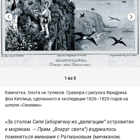
1 из 5
Камчатка. Охота на тупиков. Гравюра с рисунка Фридриха
фон Китлица, сделанного в экспедиции 1826–1829 годов на
шлюпе «Сенявин»
«За столом Сипе (аборигену из „делегации“ островитян
к морякам. — Прим. „Вокруг света“) вздумалось
поменяться именами с Ратмановым (мичманом,